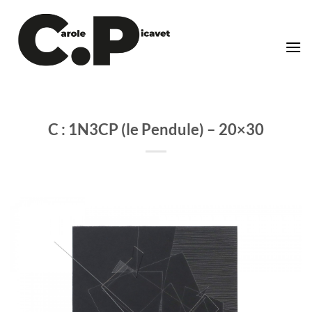
Passer
au
contenu
C : 1N3CP (le Pendule) – 20×30