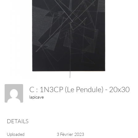
C : 1N3CP (le Pendule) - 20x30
lapicave
DETAILS
Uploaded
3 Février 2023